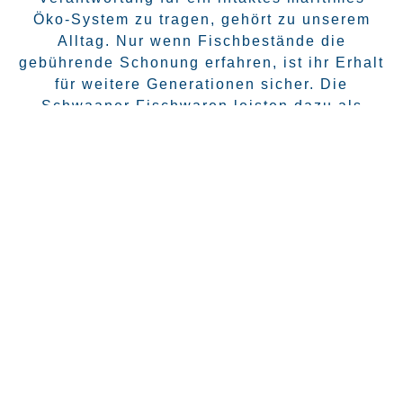
Öko-System zu tragen, gehört zu unserem
Alltag. Nur wenn Fischbestände die
gebührende Schonung erfahren, ist ihr Erhalt
für weitere Generationen sicher. Die
Schwaaner Fischwaren leisten dazu als
MSC-zertifiziertes Unternehmen ihren
Beitrag. Hand in Hand mit geprüften
Fischereibetrieben, nachvollziehbar
nachhaltig in der gesamten Lieferkette.