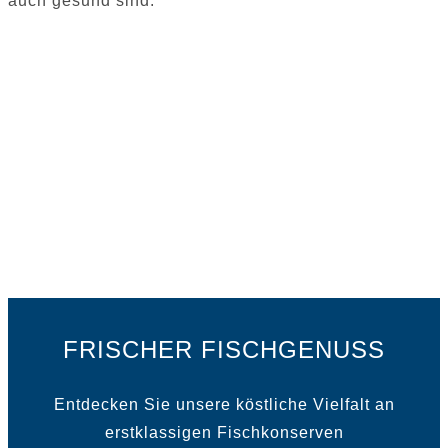
auch gesund sind.
Frische Garantie:
Durch unsere modernen Verarbeitungs- und
Verpackungsmethoden garantieren wir Ihnen frische
und geschmackvolle Fischfilets.
FRISCHER FISCHGENUSS
Entdecken Sie unsere köstliche Vielfalt an
erstklassigen Fischkonserven