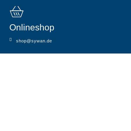
Onlineshop
shop@sywan.de
MARKEN
SYWAN KLASSISCH
SYWAN VIELFÄLTIG
HEIN & GRÆTJE