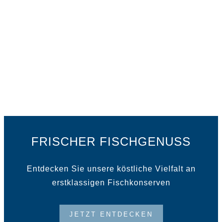
Frische Garantie:
Durch unsere modernen Verarbeitungs- und
Verpackungsmethoden garantieren wir Ihnen frische
und geschmackvolle Fischsuppen.
FRISCHER FISCHGENUSS
Entdecken Sie unsere köstliche Vielfalt an
erstklassigen Fischkonserven
JETZT ENTDECKEN