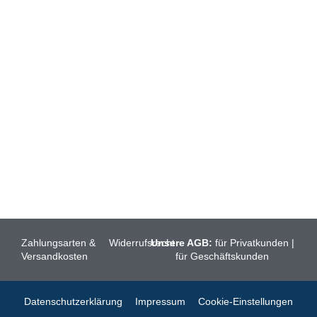
RÖLLCHEN
BRATFISCH
FISCHAUFSTRICHE
FISCHFILET
FISCHSUPPEN
Zahlungsarten &
Widerrufsrecht
Unsere AGB:
für Privatkunden
|
Versandkosten
für Geschäftskunden
Datenschutzerklärung
Impressum
Cookie-Einstellungen