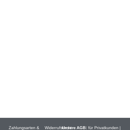
ONLINESHOP
HEIN & GRÆTJE (BIO)
RÖLLCHEN
BRATFISCH
FISCHAUFSTRICHE
FISCHFILET
FISCHSUPPEN
Zahlungsarten &
Widerrufsrecht
Unsere AGB:
für Privatkunden
|