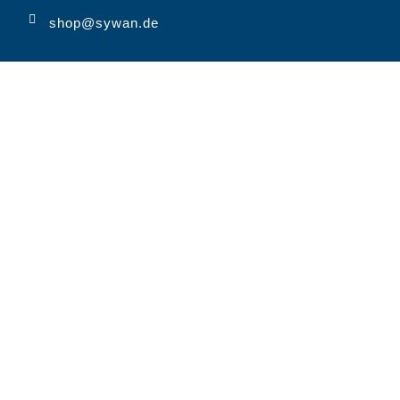
shop@sywan.de
MARKEN
SYWAN KLASSISCH
SYWAN VIELFÄLTIG
HEIN & GRÆTJE
STRELASUND
UNTERNEHMEN
QUALITÄT