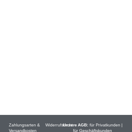
ONLINESHOP
HEIN & GRÆTJE (BIO)
RÖLLCHEN
BRATFISCH
FISCHAUFSTRICHE
FISCHFILET
FISCHSUPPEN
Zahlungsarten &
Widerrufsrecht
Unsere AGB:
für Privatkunden
|
Versandkosten
für Geschäftskunden