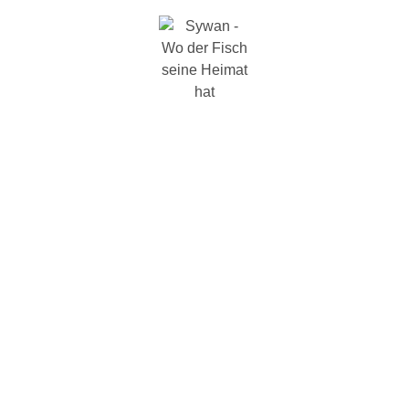
Wo der Fisch seine Heimat hat
Schwaaner Fischwaren GmbH
ONLINESHOP
HEIN & GRÆTJE (BIO)
RÖLLCHEN
BRATFISCH