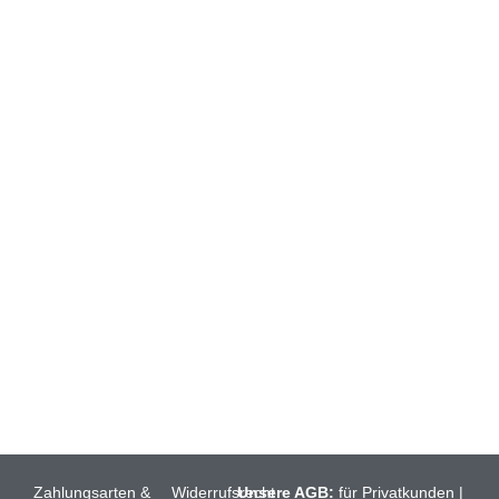
ONLINESHOP
HEIN & GRÆTJE (BIO)
RÖLLCHEN
BRATFISCH
FISCHAUFSTRICHE
FISCHFILET
FISCHSUPPEN
Zahlungsarten &
Widerrufsrecht
Unsere AGB:
für Privatkunden
|