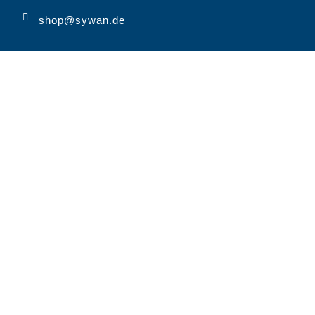
shop@sywan.de
MARKEN
SYWAN KLASSISCH
SYWAN VIELFÄLTIG
HEIN & GRÆTJE
STRELASUND
UNTERNEHMEN
QUALITÄT